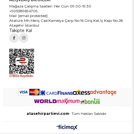
Mağaza Çalışma Saatleri :Her Gün 09:00-19:30
+905389694705
Mail:
[email protected]
Atatürk Mh.Meriç Cad.Kamelya Çarşı No:16 Giriş Kat,İç Kapı No:28
Ataşehir İstanbul
Takipte Kal
atasehirpartievi.com
- Tüm Hakları Saklıdır.