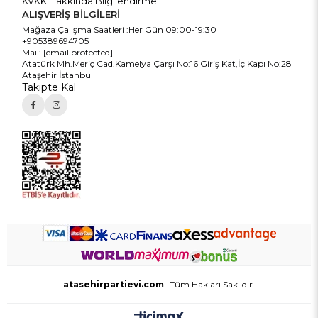
KVKK Hakkında Bilgilendirme
ALIŞVERİŞ BİLGİLERİ
Mağaza Çalışma Saatleri :Her Gün 09:00-19:30
+905389694705
Mail:
[email protected]
Atatürk Mh.Meriç Cad.Kamelya Çarşı No:16 Giriş Kat,İç Kapı No:28
Ataşehir İstanbul
Takipte Kal
atasehirpartievi.com
- Tüm Hakları Saklıdır.