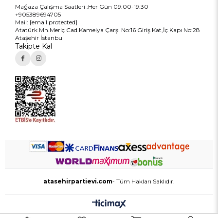
Mağaza Çalışma Saatleri :Her Gün 09:00-19:30
+905389694705
Mail:
[email protected]
Atatürk Mh.Meriç Cad.Kamelya Çarşı No:16 Giriş Kat,İç Kapı No:28
Ataşehir İstanbul
Takipte Kal
atasehirpartievi.com
- Tüm Hakları Saklıdır.