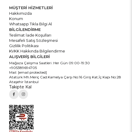
MÜŞTERİ HİZMETLERİ
Hakkımızda
Konum
Whatsapp Tıkla Bilgi Al
BİLGİLENDİRME
Teslimat İade Koşulları
Mesafeli Satış Sözleşmesi
Gizlilik Politikası
KVKK Hakkında Bilgilendirme
ALIŞVERİŞ BİLGİLERİ
Mağaza Çalışma Saatleri :Her Gün 09:00-19:30
+905389694705
Mail:
[email protected]
Atatürk Mh.Meriç Cad.Kamelya Çarşı No:16 Giriş Kat,İç Kapı No:28
Ataşehir İstanbul
Takipte Kal