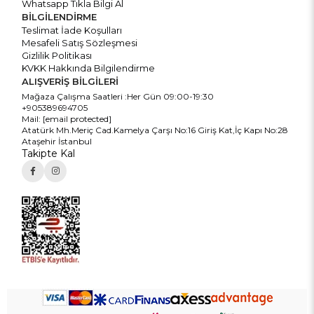
Whatsapp Tıkla Bilgi Al
BİLGİLENDİRME
Teslimat İade Koşulları
Mesafeli Satış Sözleşmesi
Gizlilik Politikası
KVKK Hakkında Bilgilendirme
ALIŞVERİŞ BİLGİLERİ
Mağaza Çalışma Saatleri :Her Gün 09:00-19:30
+905389694705
Mail:
[email protected]
Atatürk Mh.Meriç Cad.Kamelya Çarşı No:16 Giriş Kat,İç Kapı No:28
Ataşehir İstanbul
Takipte Kal