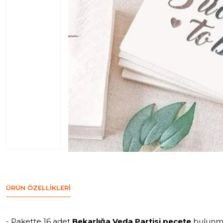
ÜRÜN ÖZELLIKLERI
- Pakette 16 adet
Bekarlığa Veda Partisi peçete
bulunma