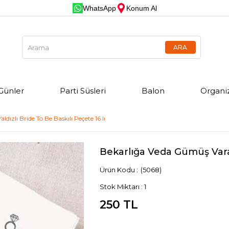
WhatsApp
Konum Al
Günler
Parti Süsleri
Balon
Organi
dızlı Bride To Be Baskılı Peçete 16 lı
Bekarlığa Veda Gümüş Varakl
(5068)
Stok Miktarı
:
1
250 TL