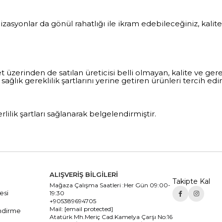
zasyonlar da gönül rahatlığı ile ikram edebileceğiniz, kalitel
üzerinden de satılan üreticisi belli olmayan, kalite ve gerek
n sağlık gereklilik şartlarını yerine getiren ürünleri tercih edin
ilik şartları sağlanarak belgelendirmiştir.
ALIŞVERİŞ BİLGİLERİ
Takipte Kal
Mağaza Çalışma Saatleri :Her Gün 09:00-
esi
19:30
+905389694705
Mail:
[email protected]
ndirme
Atatürk Mh.Meriç Cad.Kamelya Çarşı No:16