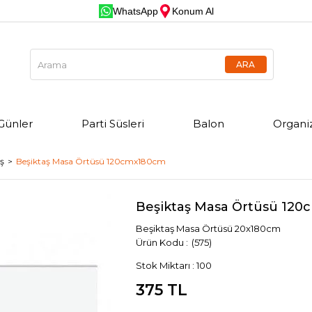
WhatsApp
Konum Al
Günler
Parti Süsleri
Balon
Organi
ş
Beşiktaş Masa Örtüsü 120cmx180cm
Beşiktaş Masa Örtüsü 12
Beşiktaş Masa Örtüsü 20x180cm
(575)
Stok Miktarı
:
100
375 TL