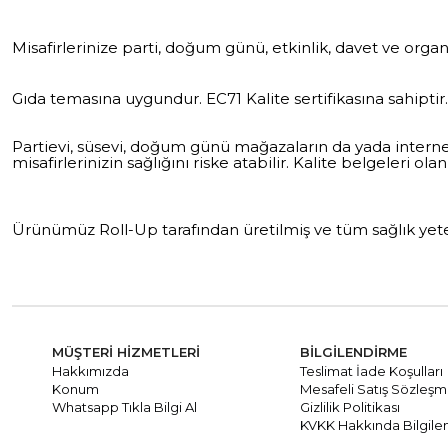
Misafirlerinize parti, doğum günü, etkinlik, davet ve organi
Gıda temasına uygundur. EC71 Kalite sertifikasına sahiptir.
Partievi, süsevi, doğum günü mağazaların da yada internet 
misafirlerinizin sağlığını riske atabilir. Kalite belgeleri ola
Ürünümüz Roll-Up tarafından üretilmiş ve tüm sağlık yeterl
MÜŞTERİ HİZMETLERİ
BİLGİLENDİRME
Hakkımızda
Teslimat İade Koşulları
Konum
Mesafeli Satış Sözleşm
Whatsapp Tıkla Bilgi Al
Gizlilik Politikası
KVKK Hakkında Bilgile