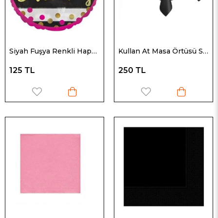
Siyah Fuşya Renkli Happy Birthday Folyo Balon
Kullan At Masa Örtüsü Siyah ( 1,20 m. x 1,8 m.)
125 TL
250 TL