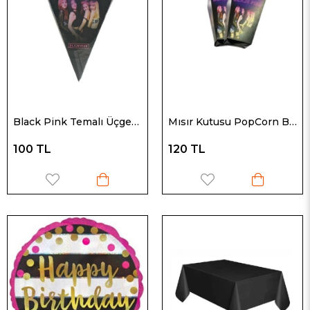
Black Pink Temalı Üçgen Kağıt Flama
Mısır Kutusu PopCorn Black Pink Temalı 8'li
100 TL
120 TL