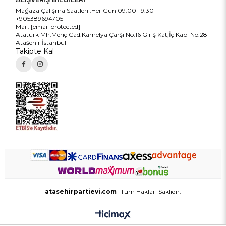
Mağaza Çalışma Saatleri :Her Gün 09:00-19:30
+905389694705
Mail:
[email protected]
Atatürk Mh.Meriç Cad.Kamelya Çarşı No:16 Giriş Kat,İç Kapı No:28
Ataşehir İstanbul
Takipte Kal
atasehirpartievi.com
- Tüm Hakları Saklıdır.