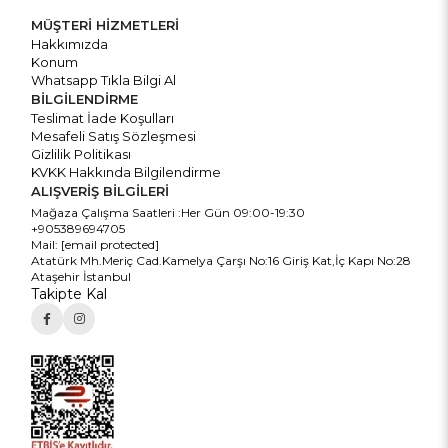
MÜŞTERİ HİZMETLERİ
Hakkımızda
Konum
Whatsapp Tıkla Bilgi Al
BİLGİLENDİRME
Teslimat İade Koşulları
Mesafeli Satış Sözleşmesi
Gizlilik Politikası
KVKK Hakkında Bilgilendirme
ALIŞVERİŞ BİLGİLERİ
Mağaza Çalışma Saatleri :Her Gün 09:00-19:30
+905389694705
Mail:
[email protected]
Atatürk Mh.Meriç Cad.Kamelya Çarşı No:16 Giriş Kat,İç Kapı No:28
Ataşehir İstanbul
Takipte Kal