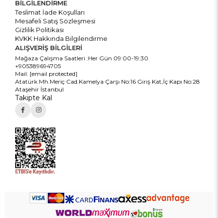
BİLGİLENDİRME
Teslimat İade Koşulları
Mesafeli Satış Sözleşmesi
Gizlilik Politikası
KVKK Hakkında Bilgilendirme
ALIŞVERİŞ BİLGİLERİ
Mağaza Çalışma Saatleri :Her Gün 09:00-19:30
+905389694705
Mail:
[email protected]
Atatürk Mh.Meriç Cad.Kamelya Çarşı No:16 Giriş Kat,İç Kapı No:28
Ataşehir İstanbul
Takipte Kal