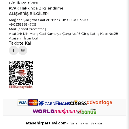
Gizlilik Politikası
KVKK Hakkında Bilgilendirme
ALIŞVERİŞ BİLGİLERİ
Mağaza Çalışma Saatleri :Her Gün 09:00-19:30
+905389694705
Mail:
[email protected]
Atatürk Mh.Meriç Cad.Kamelya Çarşı No:16 Giriş Kat,İç Kapı No:28
Ataşehir İstanbul
Takipte Kal
atasehirpartievi.com
- Tüm Hakları Saklıdır.