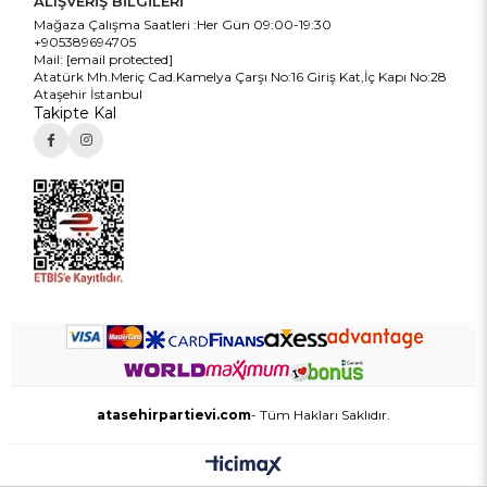
ALIŞVERİŞ BİLGİLERİ
Mağaza Çalışma Saatleri :Her Gün 09:00-19:30
+905389694705
Mail:
[email protected]
Atatürk Mh.Meriç Cad.Kamelya Çarşı No:16 Giriş Kat,İç Kapı No:28
Ataşehir İstanbul
Takipte Kal
atasehirpartievi.com
- Tüm Hakları Saklıdır.