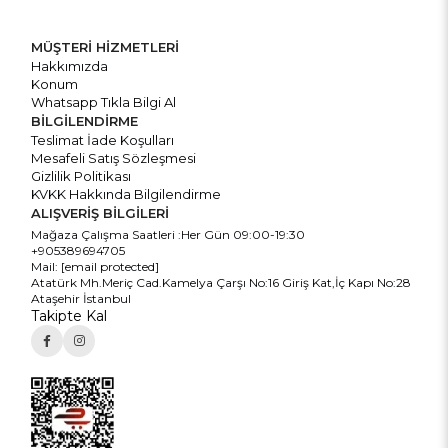
MÜŞTERİ HİZMETLERİ
Hakkımızda
Konum
Whatsapp Tıkla Bilgi Al
BİLGİLENDİRME
Teslimat İade Koşulları
Mesafeli Satış Sözleşmesi
Gizlilik Politikası
KVKK Hakkında Bilgilendirme
ALIŞVERİŞ BİLGİLERİ
Mağaza Çalışma Saatleri :Her Gün 09:00-19:30
+905389694705
Mail:
[email protected]
Atatürk Mh.Meriç Cad.Kamelya Çarşı No:16 Giriş Kat,İç Kapı No:28
Ataşehir İstanbul
Takipte Kal