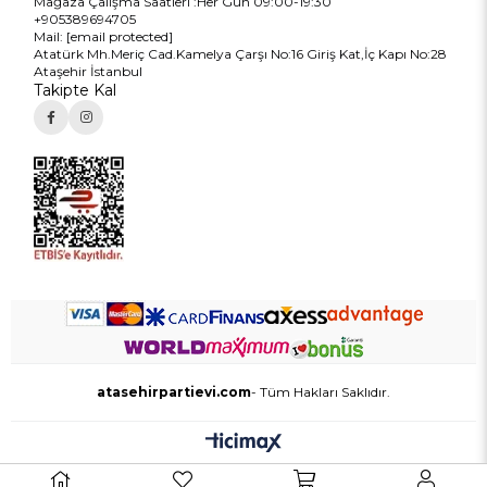
Mağaza Çalışma Saatleri :Her Gün 09:00-19:30
+905389694705
Mail:
[email protected]
Atatürk Mh.Meriç Cad.Kamelya Çarşı No:16 Giriş Kat,İç Kapı No:28
Ataşehir İstanbul
Takipte Kal
atasehirpartievi.com
- Tüm Hakları Saklıdır.