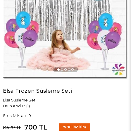
›
Elsa Frozen Süsleme Seti
Elsa Süsleme Seti
(1)
Stok Miktarı
:
0
700 TL
8.520 TL
%
90
İndirim