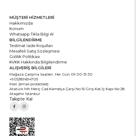
MÜŞTERİ HİZMETLERİ
Hakkımızda
Konum
Whatsapp Tıkla Bilgi Al
BİLGİLENDİRME
Teslimat İade Koşulları
Mesafeli Satış Sözleşmesi
Gizlilik Politikası
KVKK Hakkında Bilgilendirme
ALIŞVERİŞ BİLGİLERİ
Mağaza Çalışma Saatleri :Her Gün 09:00-19:30
+905389694705
Mail:
[email protected]
Atatürk Mh.Meriç Cad.Kamelya Çarşı No:16 Giriş Kat,İç Kapı No:28
Ataşehir İstanbul
Takipte Kal