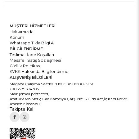
MÜŞTERİ HİZMETLERİ
Hakkımızda
Konum
Whatsapp Tıkla Bilgi Al
BİLGİLENDİRME
Teslimat İade Koşulları
Mesafeli Satış Sözleşmesi
Gizlilik Politikası
KVKK Hakkında Bilgilendirme
ALIŞVERİŞ BİLGİLERİ
Mağaza Çalışma Saatleri :Her Gün 09:00-19:30
+905389694705
Mail:
[email protected]
Atatürk Mh.Meriç Cad.Kamelya Çarşı No:16 Giriş Kat,İç Kapı No:28
Ataşehir İstanbul
Takipte Kal