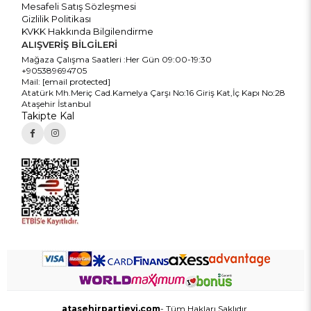
Mesafeli Satış Sözleşmesi
Gizlilik Politikası
KVKK Hakkında Bilgilendirme
ALIŞVERİŞ BİLGİLERİ
Mağaza Çalışma Saatleri :Her Gün 09:00-19:30
+905389694705
Mail:
[email protected]
Atatürk Mh.Meriç Cad.Kamelya Çarşı No:16 Giriş Kat,İç Kapı No:28
Ataşehir İstanbul
Takipte Kal
atasehirpartievi.com
- Tüm Hakları Saklıdır.