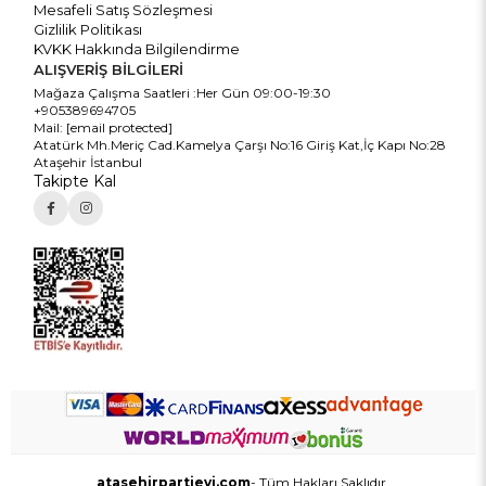
Mesafeli Satış Sözleşmesi
Gizlilik Politikası
KVKK Hakkında Bilgilendirme
ALIŞVERİŞ BİLGİLERİ
Mağaza Çalışma Saatleri :Her Gün 09:00-19:30
+905389694705
Mail:
[email protected]
Atatürk Mh.Meriç Cad.Kamelya Çarşı No:16 Giriş Kat,İç Kapı No:28
Ataşehir İstanbul
Takipte Kal
atasehirpartievi.com
- Tüm Hakları Saklıdır.