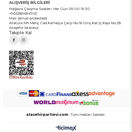
ALIŞVERİŞ BİLGİLERİ
Mağaza Çalışma Saatleri :Her Gün 09:00-19:30
+905389694705
Mail:
[email protected]
Atatürk Mh.Meriç Cad.Kamelya Çarşı No:16 Giriş Kat,İç Kapı No:28
Ataşehir İstanbul
Takipte Kal
atasehirpartievi.com
- Tüm Hakları Saklıdır.