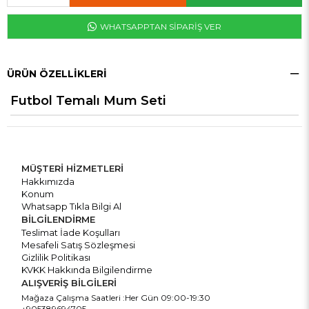
WHATSAPPTAN SİPARİŞ VER
ÜRÜN ÖZELLIKLERI
Futbol Temalı Mum Seti
MÜŞTERİ HİZMETLERİ
Hakkımızda
Konum
Whatsapp Tıkla Bilgi Al
BİLGİLENDİRME
Teslimat İade Koşulları
Mesafeli Satış Sözleşmesi
Gizlilik Politikası
KVKK Hakkında Bilgilendirme
ALIŞVERİŞ BİLGİLERİ
Mağaza Çalışma Saatleri :Her Gün 09:00-19:30
+905389694705