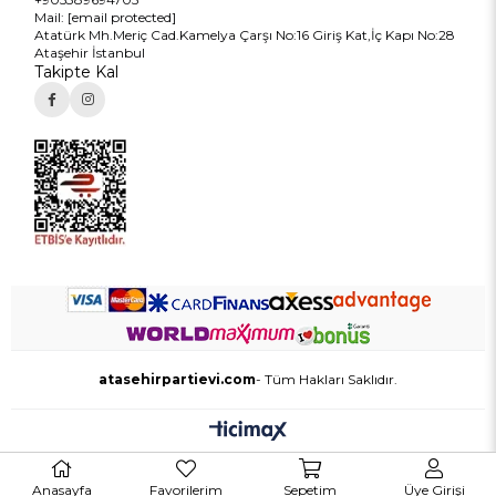
Mail:
[email protected]
Atatürk Mh.Meriç Cad.Kamelya Çarşı No:16 Giriş Kat,İç Kapı No:28
Ataşehir İstanbul
Takipte Kal
atasehirpartievi.com
- Tüm Hakları Saklıdır.
Anasayfa
Favorilerim
Sepetim
Üye Girişi