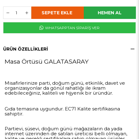
WHATSAPPTAN SİPARİŞ VER
ÜRÜN ÖZELLIKLERI
Masa Örtüsü GALATASARAY
Misafirlerinize parti, doğum günü, etkinlik, davet ve
organizasyonlar da gönül rahatlığı ile ikram
edebileceğiniz, kaliteli ve hijyenik bir üründür.
Gıda temasına uygundur. EC71 Kalite sertifikasına
sahiptir.
Partievi, süsevi, doğum günü mağazaların da yada
internet üzerinden de satılan üreticisi belli olmayan,
kalite ve gerekli sertifikalara sahip olmayan ürünler