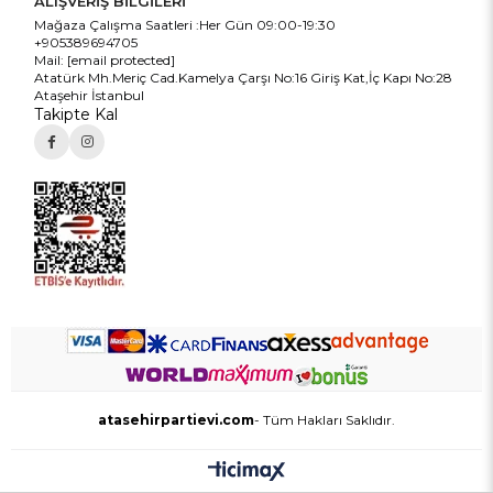
ALIŞVERİŞ BİLGİLERİ
Mağaza Çalışma Saatleri :Her Gün 09:00-19:30
+905389694705
Mail:
[email protected]
Atatürk Mh.Meriç Cad.Kamelya Çarşı No:16 Giriş Kat,İç Kapı No:28
Ataşehir İstanbul
Takipte Kal
atasehirpartievi.com
- Tüm Hakları Saklıdır.