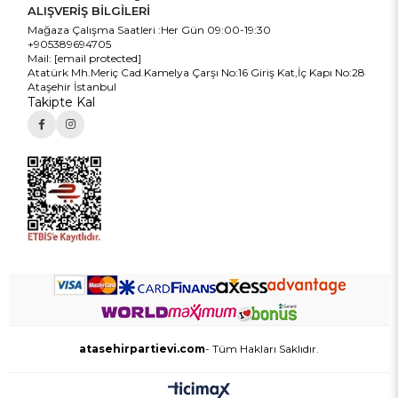
ALIŞVERİŞ BİLGİLERİ
Mağaza Çalışma Saatleri :Her Gün 09:00-19:30
+905389694705
Mail:
[email protected]
Atatürk Mh.Meriç Cad.Kamelya Çarşı No:16 Giriş Kat,İç Kapı No:28
Ataşehir İstanbul
Takipte Kal
atasehirpartievi.com
- Tüm Hakları Saklıdır.