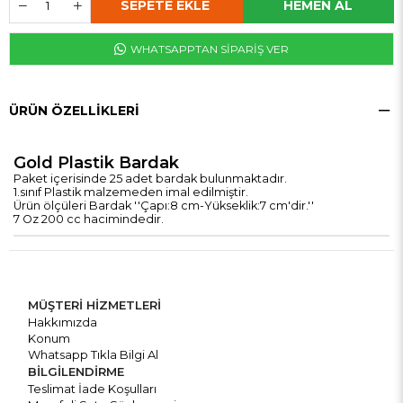
WHATSAPPTAN SİPARİŞ VER
ÜRÜN ÖZELLIKLERI
Gold Plastik Bardak
Paket içerisinde 25 adet bardak bulunmaktadır.
1.sınıf Plastik malzemeden imal edilmiştir.
Ürün ölçüleri Bardak ''Çapı:8 cm-Yükseklik:7 cm'dir.''
7 Oz 200 cc hacimindedir.
MÜŞTERİ HİZMETLERİ
Hakkımızda
Konum
Whatsapp Tıkla Bilgi Al
BİLGİLENDİRME
Teslimat İade Koşulları