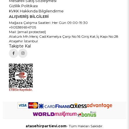
Mesafeli Satış Sözleşmesi
Gizlilik Politikası
KVKK Hakkında Bilgilendirme
ALIŞVERİŞ BİLGİLERİ
Mağaza Çalışma Saatleri :Her Gün 09:00-19:30
+905389694705
Mail:
[email protected]
Atatürk Mh.Meriç Cad.Kamelya Çarşı No:16 Giriş Kat,İç Kapı No:28
Ataşehir İstanbul
Takipte Kal
atasehirpartievi.com
- Tüm Hakları Saklıdır.