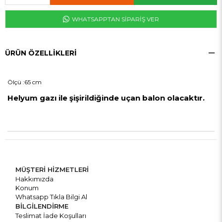
WHATSAPPTAN SİPARİŞ VER
ÜRÜN ÖZELLIKLERI
Ölçü :65 cm
Helyum gazı ile şişirildiğinde uçan balon olacaktır.
MÜŞTERİ HİZMETLERİ
Hakkımızda
Konum
Whatsapp Tıkla Bilgi Al
BİLGİLENDİRME
Teslimat İade Koşulları