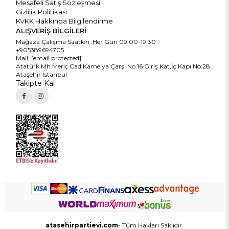
Mesafeli Satış Sözleşmesi
Gizlilik Politikası
KVKK Hakkında Bilgilendirme
ALIŞVERİŞ BİLGİLERİ
Mağaza Çalışma Saatleri :Her Gün 09:00-19:30
+905389694705
Mail:
[email protected]
Atatürk Mh.Meriç Cad.Kamelya Çarşı No:16 Giriş Kat,İç Kapı No:28
Ataşehir İstanbul
Takipte Kal
atasehirpartievi.com
- Tüm Hakları Saklıdır.