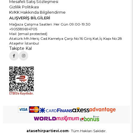
Mesafeli Satış Sözleşmesi
Gizlilik Politikası
KVKK Hakkında Bilgilendirme
ALIŞVERİŞ BİLGİLERİ
Mağaza Çalışma Saatleri :Her Gün 09:00-19:30
+905389694705
Mail:
[email protected]
Atatürk Mh.Meriç Cad.Kamelya Çarşı No:16 Giriş Kat,İç Kapı No:28
Ataşehir İstanbul
Takipte Kal
atasehirpartievi.com
- Tüm Hakları Saklıdır.