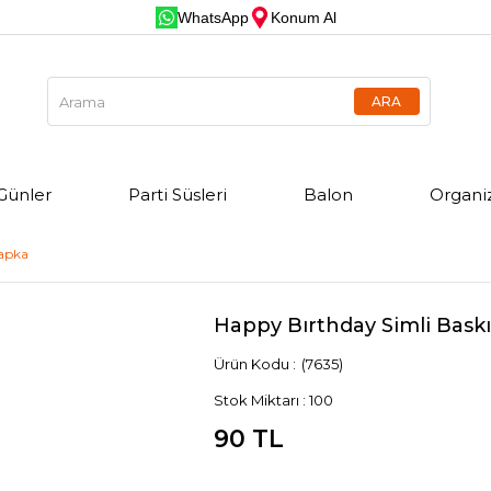
WhatsApp
Konum Al
Günler
Parti Süsleri
Balon
Organi
Şapka
Happy Bırthday Simli Bask
(7635)
Stok Miktarı
:
100
90 TL