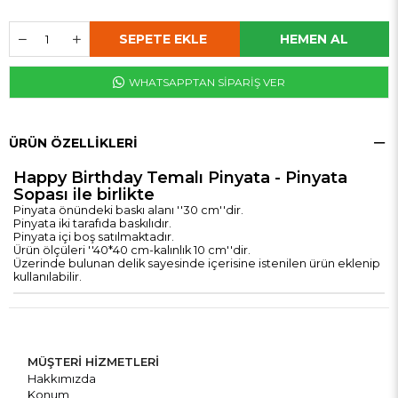
WHATSAPPTAN SİPARİŞ VER
ÜRÜN ÖZELLIKLERI
Happy Birthday Temalı Pinyata - Pinyata
Sopası ile birlikte
Pinyata önündeki baskı alanı ''30 cm''dir.
Pinyata iki tarafıda baskılıdır.
Pinyata içi boş satılmaktadır.
Ürün ölçüleri ''40*40 cm-kalınlık 10 cm''dir.
Üzerinde bulunan delik sayesinde içerisine istenilen ürün eklenip
kullanılabilir.
MÜŞTERİ HİZMETLERİ
Hakkımızda
Konum