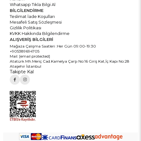
Whatsapp Tıkla Bilgi Al
BİLGİLENDİRME
Teslimat İade Koşulları
Mesafeli Satış Sözleşmesi
Gizlilik Politikası
KVKK Hakkında Bilgilendirme
ALIŞVERİŞ BİLGİLERİ
Mağaza Çalışma Saatleri :Her Gün 09:00-19:30
+905389694705
Mail:
[email protected]
Atatürk Mh.Meriç Cad.Kamelya Çarşı No:16 Giriş Kat,İç Kapı No:28
Ataşehir İstanbul
Takipte Kal