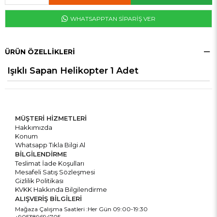
WHATSAPPTAN SİPARİŞ VER
ÜRÜN ÖZELLIKLERI
Işıklı Sapan Helikopter 1 Adet
MÜŞTERİ HİZMETLERİ
Hakkımızda
Konum
Whatsapp Tıkla Bilgi Al
BİLGİLENDİRME
Teslimat İade Koşulları
Mesafeli Satış Sözleşmesi
Gizlilik Politikası
KVKK Hakkında Bilgilendirme
ALIŞVERİŞ BİLGİLERİ
Mağaza Çalışma Saatleri :Her Gün 09:00-19:30
+905389694705