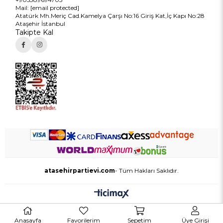
Mail:
[email protected]
Atatürk Mh.Meriç Cad.Kamelya Çarşı No:16 Giriş Kat,İç Kapı No:28
Ataşehir İstanbul
Takipte Kal
atasehirpartievi.com
- Tüm Hakları Saklıdır.
Anasayfa
Favorilerim
Sepetim
Üye Girişi