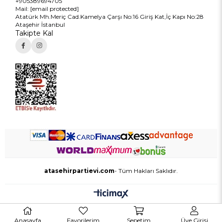
+905389694705
Mail:
[email protected]
Atatürk Mh.Meriç Cad.Kamelya Çarşı No:16 Giriş Kat,İç Kapı No:28
Ataşehir İstanbul
Takipte Kal
atasehirpartievi.com
- Tüm Hakları Saklıdır.
Anasayfa
Favorilerim
Sepetim
Üye Girişi