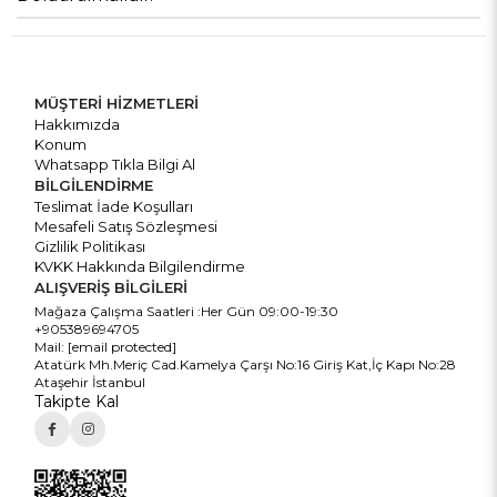
MÜŞTERİ HİZMETLERİ
Hakkımızda
Konum
Whatsapp Tıkla Bilgi Al
BİLGİLENDİRME
Teslimat İade Koşulları
Mesafeli Satış Sözleşmesi
Gizlilik Politikası
KVKK Hakkında Bilgilendirme
ALIŞVERİŞ BİLGİLERİ
Mağaza Çalışma Saatleri :Her Gün 09:00-19:30
+905389694705
Mail:
[email protected]
Atatürk Mh.Meriç Cad.Kamelya Çarşı No:16 Giriş Kat,İç Kapı No:28
Ataşehir İstanbul
Takipte Kal