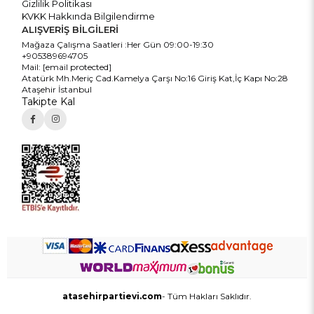
Gizlilik Politikası
KVKK Hakkında Bilgilendirme
ALIŞVERİŞ BİLGİLERİ
Mağaza Çalışma Saatleri :Her Gün 09:00-19:30
+905389694705
Mail:
[email protected]
Atatürk Mh.Meriç Cad.Kamelya Çarşı No:16 Giriş Kat,İç Kapı No:28
Ataşehir İstanbul
Takipte Kal
atasehirpartievi.com
- Tüm Hakları Saklıdır.