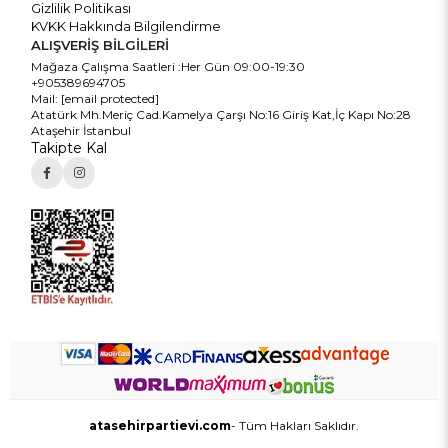
Gizlilik Politikası
KVKK Hakkında Bilgilendirme
ALIŞVERİŞ BİLGİLERİ
Mağaza Çalışma Saatleri :Her Gün 09:00-19:30
+905389694705
Mail:
[email protected]
Atatürk Mh.Meriç Cad.Kamelya Çarşı No:16 Giriş Kat,İç Kapı No:28
Ataşehir İstanbul
Takipte Kal
atasehirpartievi.com
- Tüm Hakları Saklıdır.