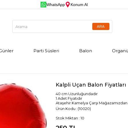
WhatsApp
Konum Al
Günler
Parti Süsleri
Balon
Organi
Kalpli Uçan Balon Fiyatları
40 cm Uzunluğundadır
1 Adet Fiyatıdır
Ataşehir Kamelya Çarşı Mağazamızdan İst
(10020)
Stok Miktarı
:
10