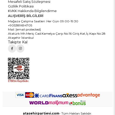
Mesafeli Satış Sözleşmesi
Gizlilik Politikası
KVKK Hakkında Bilgilendirme
ALIŞVERİŞ BİLGİLERİ
Mağaza Çalışma Saatleri :Her Gün 09:00-19:30
+905389694705
Mail:
[email protected]
Atatürk Mh.Meriç Cad.Kamelya Çarşı No:16 Giriş Kat,İç Kapı No:28
Ataşehir İstanbul
Takipte Kal
atasehirpartievi.com
- Tüm Hakları Saklıdır.