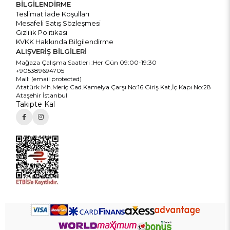
BİLGİLENDİRME
Teslimat İade Koşulları
Mesafeli Satış Sözleşmesi
Gizlilik Politikası
KVKK Hakkında Bilgilendirme
ALIŞVERİŞ BİLGİLERİ
Mağaza Çalışma Saatleri :Her Gün 09:00-19:30
+905389694705
Mail:
[email protected]
Atatürk Mh.Meriç Cad.Kamelya Çarşı No:16 Giriş Kat,İç Kapı No:28
Ataşehir İstanbul
Takipte Kal