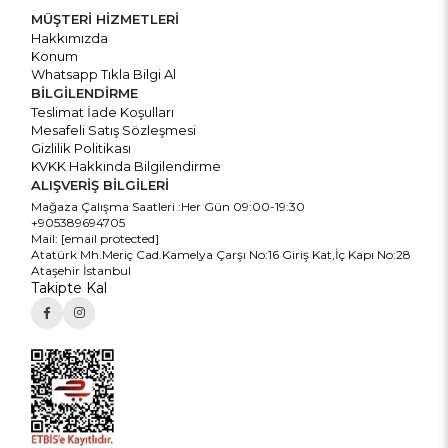
MÜŞTERİ HİZMETLERİ
Hakkımızda
Konum
Whatsapp Tıkla Bilgi Al
BİLGİLENDİRME
Teslimat İade Koşulları
Mesafeli Satış Sözleşmesi
Gizlilik Politikası
KVKK Hakkında Bilgilendirme
ALIŞVERİŞ BİLGİLERİ
Mağaza Çalışma Saatleri :Her Gün 09:00-19:30
+905389694705
Mail:
[email protected]
Atatürk Mh.Meriç Cad.Kamelya Çarşı No:16 Giriş Kat,İç Kapı No:28
Ataşehir İstanbul
Takipte Kal