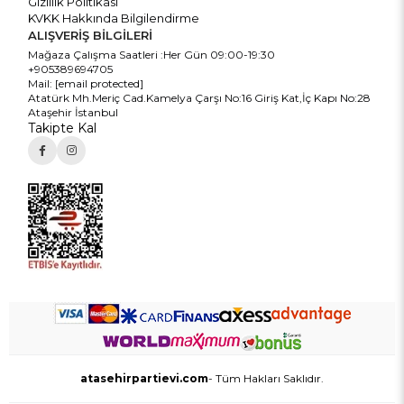
Gizlilik Politikası
KVKK Hakkında Bilgilendirme
ALIŞVERİŞ BİLGİLERİ
Mağaza Çalışma Saatleri :Her Gün 09:00-19:30
+905389694705
Mail:
[email protected]
Atatürk Mh.Meriç Cad.Kamelya Çarşı No:16 Giriş Kat,İç Kapı No:28
Ataşehir İstanbul
Takipte Kal
atasehirpartievi.com
- Tüm Hakları Saklıdır.