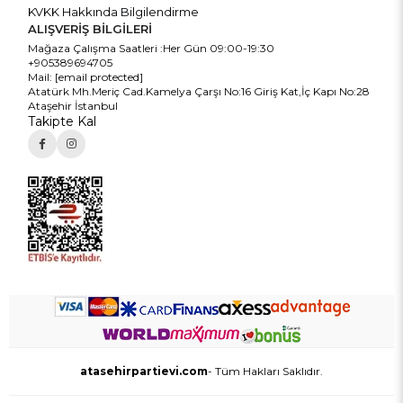
KVKK Hakkında Bilgilendirme
ALIŞVERİŞ BİLGİLERİ
Mağaza Çalışma Saatleri :Her Gün 09:00-19:30
+905389694705
Mail:
[email protected]
Atatürk Mh.Meriç Cad.Kamelya Çarşı No:16 Giriş Kat,İç Kapı No:28
Ataşehir İstanbul
Takipte Kal
atasehirpartievi.com
- Tüm Hakları Saklıdır.