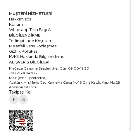
MÜŞTERİ HİZMETLERİ
Hakkımızda
Konum
Whatsapp Tıkla Bilgi Al
BİLGİLENDİRME
Teslimat İade Koşulları
Mesafeli Satış Sözleşmesi
Gizlilik Politikası
KVKK Hakkında Bilgilendirme
ALIŞVERİŞ BİLGİLERİ
Mağaza Çalışma Saatleri :Her Gün 09:00-19:30
+905389694705
Mail:
[email protected]
Atatürk Mh.Meriç Cad.Kamelya Çarşı No:16 Giriş Kat,İç Kapı No:28
Ataşehir İstanbul
Takipte Kal