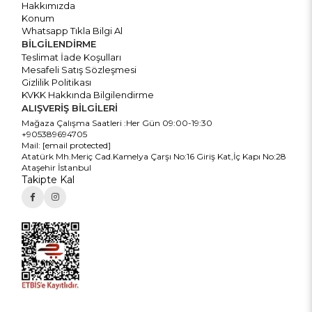
Hakkımızda
Konum
Whatsapp Tıkla Bilgi Al
BİLGİLENDİRME
Teslimat İade Koşulları
Mesafeli Satış Sözleşmesi
Gizlilik Politikası
KVKK Hakkında Bilgilendirme
ALIŞVERİŞ BİLGİLERİ
Mağaza Çalışma Saatleri :Her Gün 09:00-19:30
+905389694705
Mail:
[email protected]
Atatürk Mh.Meriç Cad.Kamelya Çarşı No:16 Giriş Kat,İç Kapı No:28
Ataşehir İstanbul
Takipte Kal