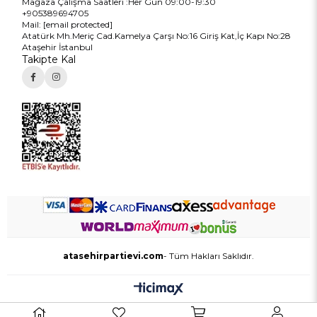
Mağaza Çalışma Saatleri :Her Gün 09:00-19:30
+905389694705
Mail:
[email protected]
Atatürk Mh.Meriç Cad.Kamelya Çarşı No:16 Giriş Kat,İç Kapı No:28
Ataşehir İstanbul
Takipte Kal
atasehirpartievi.com
- Tüm Hakları Saklıdır.