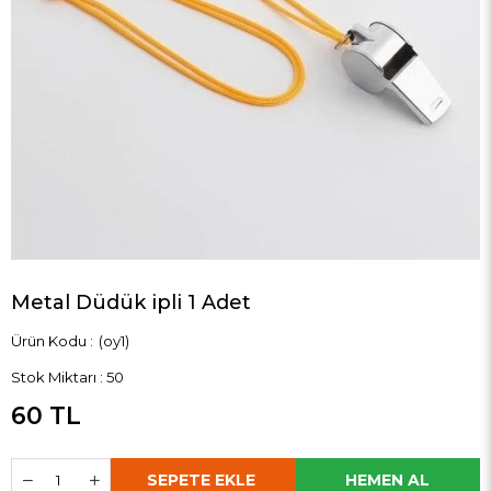
Metal Düdük ipli 1 Adet
(oy1)
Stok Miktarı
:
50
60 TL