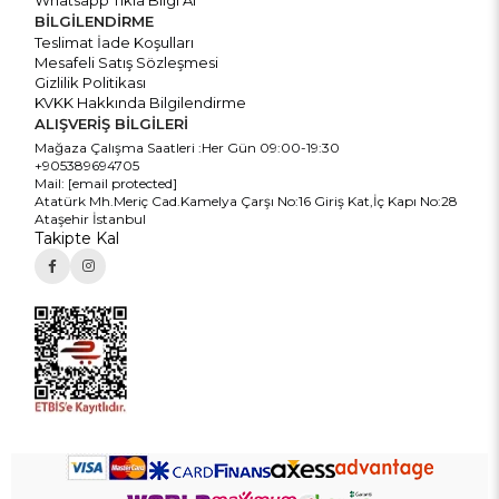
Whatsapp Tıkla Bilgi Al
BİLGİLENDİRME
Teslimat İade Koşulları
Mesafeli Satış Sözleşmesi
Gizlilik Politikası
KVKK Hakkında Bilgilendirme
ALIŞVERİŞ BİLGİLERİ
Mağaza Çalışma Saatleri :Her Gün 09:00-19:30
+905389694705
Mail:
[email protected]
Atatürk Mh.Meriç Cad.Kamelya Çarşı No:16 Giriş Kat,İç Kapı No:28
Ataşehir İstanbul
Takipte Kal