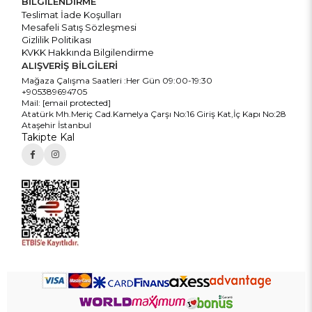
BİLGİLENDİRME
Teslimat İade Koşulları
Mesafeli Satış Sözleşmesi
Gizlilik Politikası
KVKK Hakkında Bilgilendirme
ALIŞVERİŞ BİLGİLERİ
Mağaza Çalışma Saatleri :Her Gün 09:00-19:30
+905389694705
Mail:
[email protected]
Atatürk Mh.Meriç Cad.Kamelya Çarşı No:16 Giriş Kat,İç Kapı No:28
Ataşehir İstanbul
Takipte Kal