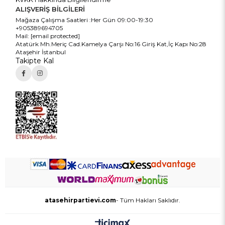
ALIŞVERİŞ BİLGİLERİ
Mağaza Çalışma Saatleri :Her Gün 09:00-19:30
+905389694705
Mail:
[email protected]
Atatürk Mh.Meriç Cad.Kamelya Çarşı No:16 Giriş Kat,İç Kapı No:28
Ataşehir İstanbul
Takipte Kal
atasehirpartievi.com
- Tüm Hakları Saklıdır.