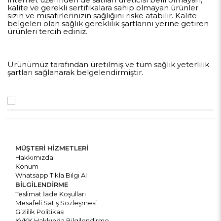
internet üzerinden de satılan üreticisi belli olmayan,
kalite ve gerekli sertifikalara sahip olmayan ürünler
sizin ve misafirlerinizin sağlığını riske atabilir. Kalite
belgeleri olan sağlık gereklilik şartlarını yerine getiren
ürünleri tercih ediniz.
Ürünümüz tarafından üretilmiş ve tüm sağlık yeterlilik
şartları sağlanarak belgelendirmiştir.
MÜŞTERİ HİZMETLERİ
Hakkımızda
Konum
Whatsapp Tıkla Bilgi Al
BİLGİLENDİRME
Teslimat İade Koşulları
Mesafeli Satış Sözleşmesi
Gizlilik Politikası
KVKK Hakkında Bilgilendirme