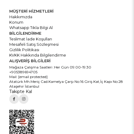
MÜŞTERİ HİZMETLERİ
Hakkımızda
Konum
Whatsapp Tıkla Bilgi Al
BİLGİLENDİRME
Teslimat İade Koşulları
Mesafeli Satış Sözleşmesi
Gizlilik Politikası
KVKK Hakkında Bilgilendirme
ALIŞVERİŞ BİLGİLERİ
Mağaza Çalışma Saatleri :Her Gün 09:00-19:30
+905389694705
Mail:
[email protected]
Atatürk Mh.Meriç Cad.Kamelya Çarşı No:16 Giriş Kat,İç Kapı No:28
Ataşehir İstanbul
Takipte Kal