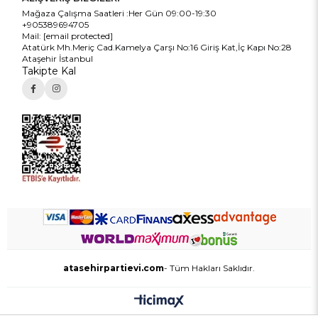
Mağaza Çalışma Saatleri :Her Gün 09:00-19:30
+905389694705
Mail:
[email protected]
Atatürk Mh.Meriç Cad.Kamelya Çarşı No:16 Giriş Kat,İç Kapı No:28
Ataşehir İstanbul
Takipte Kal
atasehirpartievi.com
- Tüm Hakları Saklıdır.