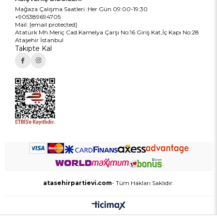
Mağaza Çalışma Saatleri :Her Gün 09:00-19:30
+905389694705
Mail:
[email protected]
Atatürk Mh.Meriç Cad.Kamelya Çarşı No:16 Giriş Kat,İç Kapı No:28
Ataşehir İstanbul
Takipte Kal
atasehirpartievi.com
- Tüm Hakları Saklıdır.