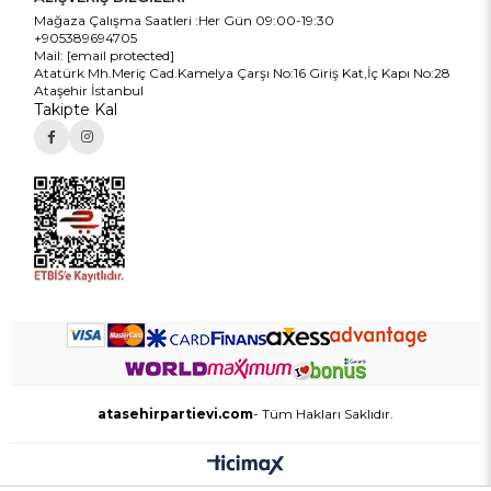
Mağaza Çalışma Saatleri :Her Gün 09:00-19:30
+905389694705
Mail:
[email protected]
Atatürk Mh.Meriç Cad.Kamelya Çarşı No:16 Giriş Kat,İç Kapı No:28
Ataşehir İstanbul
Takipte Kal
atasehirpartievi.com
- Tüm Hakları Saklıdır.