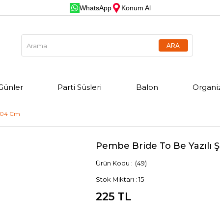
WhatsApp
Konum Al
Günler
Parti Süsleri
Balon
Organi
 104 Cm
Pembe Bride To Be Yazılı 
(49)
Stok Miktarı
:
15
225 TL